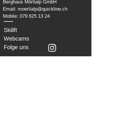
Berghaus Mörlialp GmbH
Email:
moerlialp@quickline.ch
Mobile:
079 625 13 24
Skilift
Webcams
Folge uns
Home
Leitung
Feedback
Impressu
Logo
m