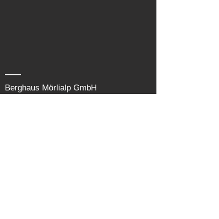
Berghaus Mörlialp GmbH
Email:
moerlialp@quickline.ch
Mobile:
079 625 13 24
Skilift
Webcams
Folge uns